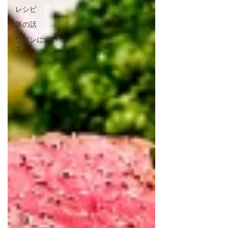
レシピ
豚の話
ワインについ
て