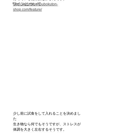
ワインについて
https://azuminohoubokuton-
shop.com/feature/
少し前に試食をして入れることを決めまし
た
生き物なら何でもそうですが、ストレスが
体調を大きく左右するそうです。