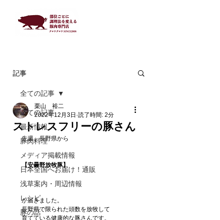
記事
全ての記事
栗山 裕二
全ての記事
2022年12月3日
読了時間: 2分
ストレスフリーの豚さん
最新情報
先週、長野県から
豚肉料理
メディア掲載情報
【安曇野放牧豚】
日本全国へお届け！通販
浅草案内・周辺情報
レシピ
が届きました。　
長野県で限られた頭数を放牧して
豚の話
育てている健康的な豚さんです。