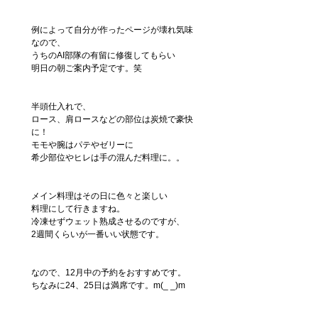
例によって自分が作ったページが壊れ気味
なので、
うちのAI部隊の有留に修復してもらい
明日の朝ご案内予定です。笑　
半頭仕入れで、
ロース、肩ロースなどの部位は炭焼で豪快
に！
モモや腕はパテやゼリーに
希少部位やヒレは手の混んだ料理に。。
メイン料理はその日に色々と楽しい
料理にして行きますね。
冷凍せずウェット熟成させるのですが、
2週間くらいが一番いい状態です。
なので、12月中の予約をおすすめです。
ちなみに24、25日は満席です。m(_ _)m　