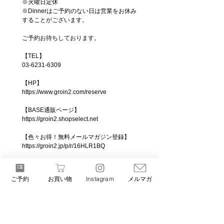
※火曜日定休
※Dinnerはご予約のない日は営業をお休み
することがございます。
ご予約お待ちしております。
【TEL】
03-6231-6309
【HP】
https://www.groin2.com/reserve
【BASE通販ページ】
https://groin2.shopselect.net
【色々お得！無料メールマガジン登録】
https://groin2.jp/p/r/16HLR1BQ
#料理とワイン
#グロワグロワ
ご予約
お買い物
Instagram
メルマガ
#奥浅草
#観音裏
#浅草グルメ
#浅草ディナー
#東京ディナー