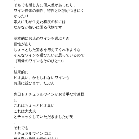
そもそも感じ方に個人差があったり、
ワイン自体の個性、特性と区別がつきにく
かったり
素人に毛が生えた程度の私には
なかなか扱いに困る代物です
.
基本的にお店のワインを選ぶとき
個性があり
ちょっとした驚きを与えてくれるような
そんなワインを選びたいと思っているので
（画像のワインもそのひとつ）
.
結果的に
ビオ臭い、かもしれないワインも
お店に並びます。たぶん
.
先日もナチュラルワインがお苦手な常連様
に
これはちょっとビオ臭い
これは大丈夫
とチェックしていただきましたが笑
.
それでも
ナチュラルワインには
代え難い旨味や個性があり