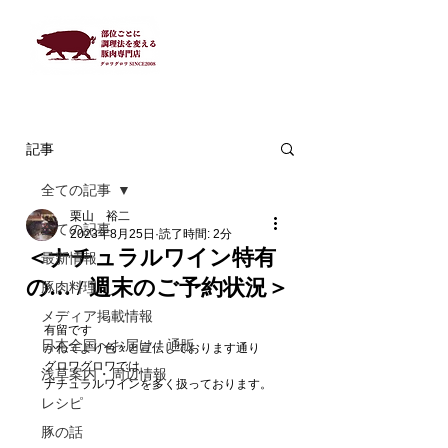
記事
全ての記事
栗山 裕二
全ての記事
2023年8月25日
読了時間: 2分
＜ナチュラルワイン特有
最新情報
の… / 週末のご予約状況＞
豚肉料理
メディア掲載情報
有留です
日本全国へお届け！通販
かねてより色々と宣伝しております通り
グロワグロワでは
浅草案内・周辺情報
ナチュラルワインを多く扱っております。
レシピ
豚の話