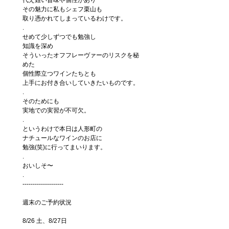
その魅力に私もシェフ栗山も
取り憑かれてしまっているわけです。
.
せめて少しずつでも勉強し
知識を深め
そういったオフフレーヴァーのリスクを秘
めた
個性際立つワインたちとも
上手にお付き合いしていきたいものです。
.
そのためにも
実地での実習が不可欠。
.
というわけで本日は人形町の
ナチュールなワインのお店に
勉強(笑)に行ってまいります。
.
おいしそ〜
.
--------------------
週末のご予約状況
8/26 土、8/27日