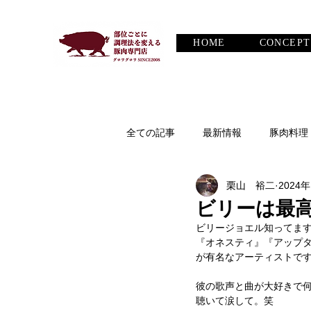
HOME
CONCEPT
全ての記事
最新情報
豚肉料理
栗山 裕二
2024
豚の話
ワインについて
ビリーは最
ビリージョエル知ってま
『オネスティ』『アップ
が有名なアーティストで
彼の歌声と曲が大好きで
聴いて涙して。笑