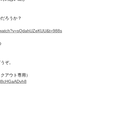
のだろうか？
m/watch?v=sQdahUZeKUU&t=988s
の
どうぞ。　
イクアウト専用）　
YDN8cHGaADvh8