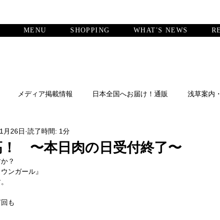
MENU
SHOPPING
WHAT'S NEWS
R
メディア掲載情報
日本全国へお届け！通販
浅草案内
年1月26日
読了時間: 1分
高！ 〜本日肉の日受付終了〜
すか？
タウンガール』
す。
何回も