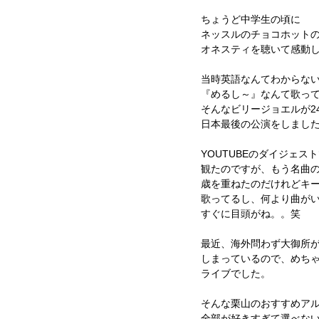
ちょうど中学生の頃に
ネッスルのチョコホット
オネスティを聴いて感動
当時英語なんてわからな
『めるし～』なんて歌っ
そんなビリージョエルが2
日本最後の公演をしまし
YOUTUBEのダイジェス
観たのですが、もう名曲
歳を重ねたのだけれどキ
歌ってるし、何より曲が
すぐに目頭がね。。笑
最近、海外問わず大御所
しまっているので、めち
ライブでした。
そんな栗山のおすすめア
全部が好きすぎて選べな