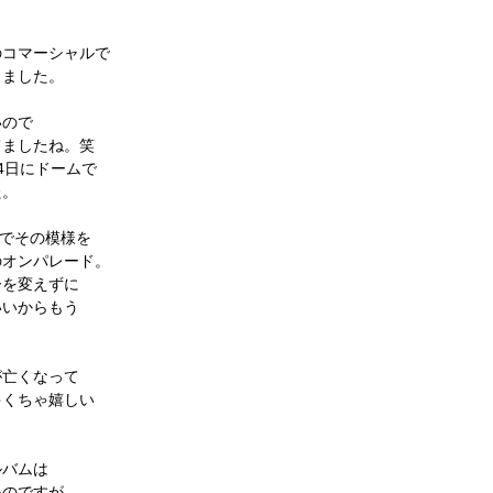
のコマーシャルで
しました。
いので
てましたね。笑
4日にドームで
た。
トでその模様を
のオンパレード。
ーを変えずに
いいからもう
が亡くなって
ゃくちゃ嬉しい
ルバムは
いのですが