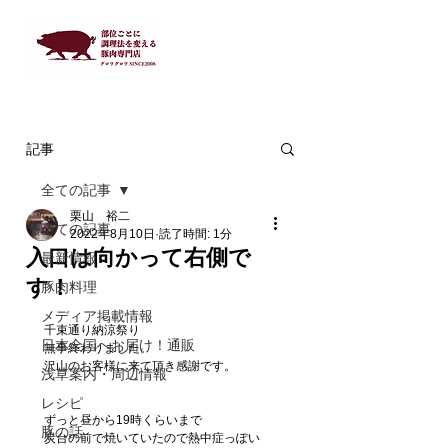
記事
全ての記事
栗山 裕二
全ての記事
2022年8月10日
読了時間: 1分
入口は向かって右側で
最新情報
す！
豚肉料理
メディア掲載情報
千束通り納涼祭り
日本全国へお届け！通販
無事終わりました。
沢山のお客様に来て頂き感謝です。
浅草案内・周辺情報
レシピ
ずっと昼から19時くらいまで
豚の話
炭台の前で焼いていたので熱中症っぽい