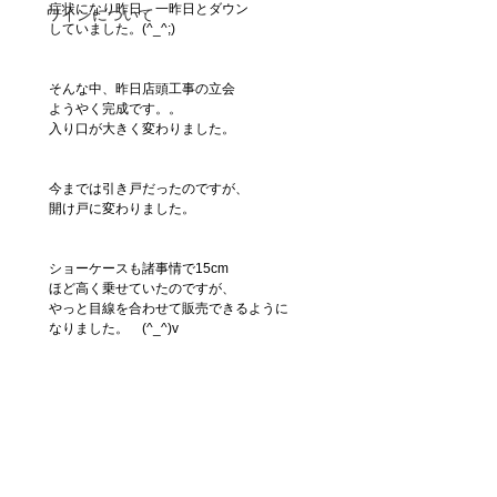
症状になり昨日、一昨日とダウン
ワインについて
していました。(^_^;)
そんな中、昨日店頭工事の立会
ようやく完成です。。
入り口が大きく変わりました。
今までは引き戸だったのですが、
開け戸に変わりました。
ショーケースも諸事情で15cm
ほど高く乗せていたのですが、
やっと目線を合わせて販売できるように
なりました。　(^_^)v