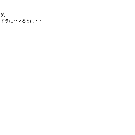
　笑
メドラにハマるとは・・