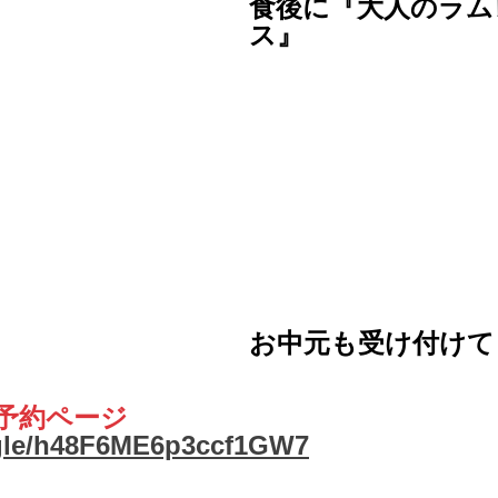
食後に『大人のラム
ス』
お中元も受け付けて
予約ページ
.gle/h48F6ME6p3ccf1GW7