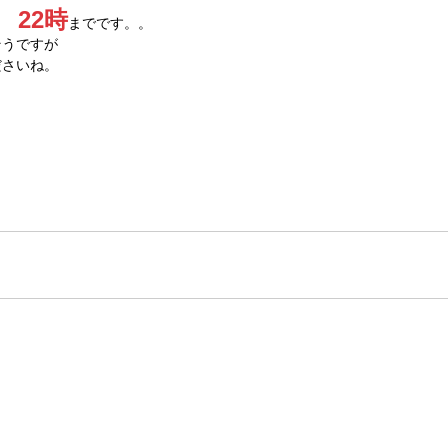
　22時
までです。。
そうですが
ださいね。