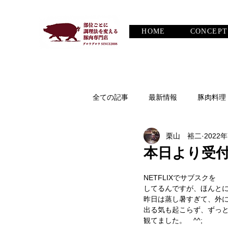
HOME
CONCEPT
全ての記事
最新情報
豚肉料理
栗山 裕二
2022
豚の話
ワインについて
本日より受
NETFLIXでサブスクを
してるんですが、ほんと
昨日は蒸し暑すぎて、外
出る気も起こらず、ずっ
観てました。　^^;