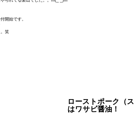
られてる栗山でした。。m(_ _)m
受付開始です。
て
た。笑
ローストポーク（ス
はワサビ醤油！