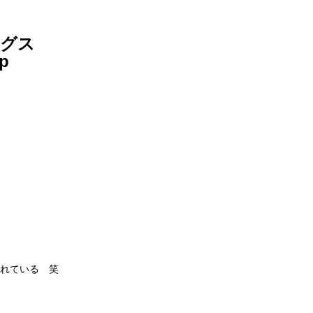
ングス
Bp
れている　笑