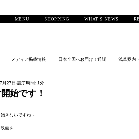
MENU
SHOPPING
WHAT'S NEWS
R
メディア掲載情報
日本全国へお届け！通販
浅草案内
年7月27日
読了時間: 1分
付開始です！
に飽きないですね～
に
と映画を