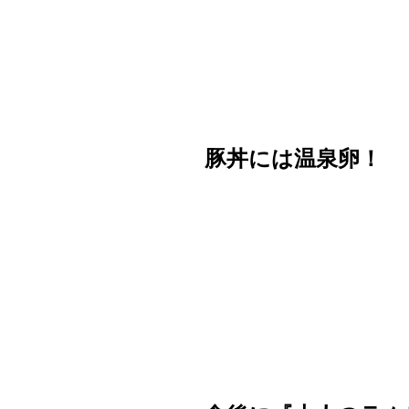
豚丼には温泉卵！　