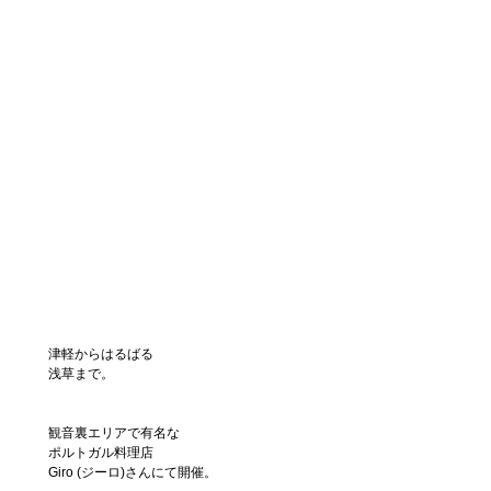
津軽からはるばる
浅草まで。
観音裏エリアで有名な
ポルトガル料理店
Giro (ジーロ)さんにて開催。