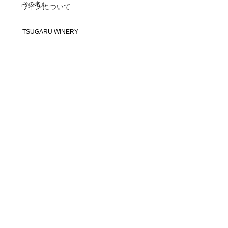
その名も
ワインについて
TSUGARU WINERY