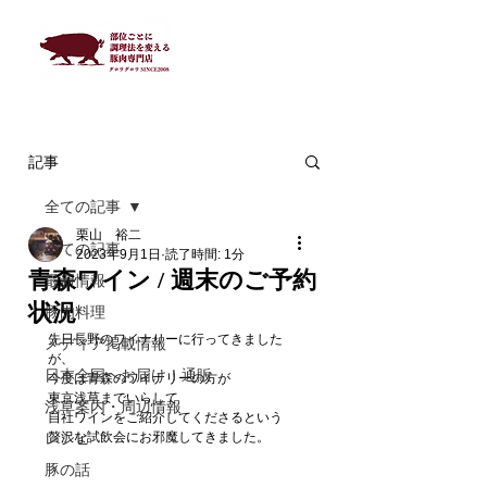
記事
全ての記事
栗山 裕二
全ての記事
2023年9月1日
読了時間: 1分
青森ワイン / 週末のご予約
最新情報
状況
豚肉料理
先日長野のワイナリーに行ってきました
メディア掲載情報
が、
日本全国へお届け！通販
今度は青森のワイナリーの方が
東京浅草までいらして
浅草案内・周辺情報
自社ワインをご紹介してくださるという
レシピ
贅沢な試飲会にお邪魔してきました。
豚の話