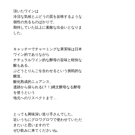
頂いたワインは
冷涼な気候とぶどうの質を反映するような
個性の光るものばかりで、
期待していた以上に素敵な出会いとなりま
した。
キャッチーでチャーミングな果実味は日本
ワイン的でありながら
ナチュラルワイン的な酵母の旨味と軽快な
酸もある。
ぶどうとりんごを合わせるという挑戦的な
醸造、
酸化熟成的ニュアンス、
遺跡から採られる(？！)縄文酵母なる酵母
を使うという
地元へのリスペクトまで…
とっても興味深い造り手さんでした。
近いうちにグロワグロワで使わせていただ
きたいと思いますので
ぜひ飲みに来てくださいね。