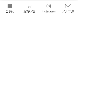
ご予約
お買い物
Instagram
メルマガ
コメント
浅草で楽しむ「豚
浅草で春限定ディ
肉の食べ比べ？」
ナー】山菜×豚肉×
コメントを追加…
体験
炭火食べ比べ｜今