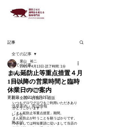
記事
全ての記事
栗山 裕二
全ての記事
2021年4月13日
読了時間: 1分
まん延防止等重点措置４月
最新情報
1日以降の営業時間と臨時
豚肉料理
休業日のご案内
メディア掲載情報
更新日：
2021年6月2日
日本全国へお届け！通販
いつもグロワグロワをご利用いただきあり
浅草案内・周辺情報
がとうございます！
「まん延防止等重点措置」期間。
レシピ
まん延防止が叶うことを願うばかりです。
豚の話
つきましては時短要請に従いまして当店の