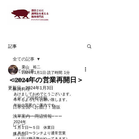
記事
全ての記事
栗山 裕二
全ての記事
2024年1月1日
読了時間: 1分
＜2024年の営業再開日＞
最新情報
更新日：
2024年1月3日
豚肉料理
あけましておめでとうございます。　
メディア掲載情報
本年もよろしくお願い致します。
年始の営業のご案内です。　
日本全国へお届け！通販
浅草案内・周辺情報
ーーーーーーーーーーーーー
2024年
レシピ
１月１日〜５日　休業日
１月６日〜ランチより通常営業
豚の話
（６日は獅子舞がやってきます）