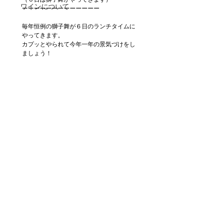
ワインについて
ーーーーーーーーーーーーー
毎年恒例の獅子舞が６日のランチタイムに
やってきます。
カプッとやられて今年一年の景気づけをし
ましょう！