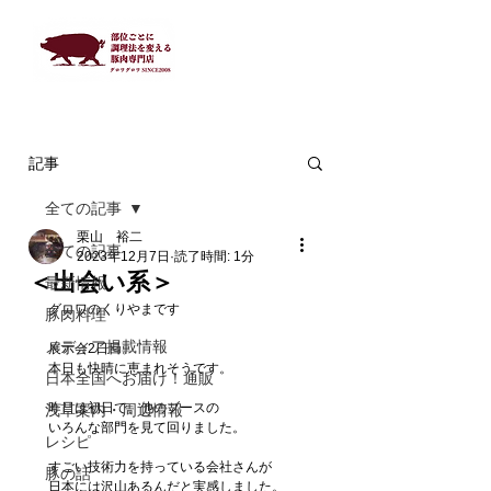
記事
全ての記事
栗山 裕二
全ての記事
2023年12月7日
読了時間: 1分
＜出会い系＞
最新情報
グロワのくりやまです　
豚肉料理
メディア掲載情報
展示会2日目。
本日も快晴に恵まれそうです。　
日本全国へお届け！通販
昨日は初日で、他のブースの
浅草案内・周辺情報
いろんな部門を見て回りました。
レシピ
すごい技術力を持っている会社さんが
豚の話
日本には沢山あるんだと実感しました。