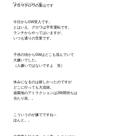
ワインについて
グロワグロワの栗山です
今日からGW突入です。
とはいえ、グロワは平常運転です。
ランチからやってはいますが、
いつも通りの営業です。
子供の頃からGWはどこも混んでいて
大嫌いでした。
（人嫌いではないですよ　笑）
休みになるのは嬉しかったのですが
どこに行っても大混雑。
遊園地のアトラクションは2時間待ちは
当たり前。。
こういうのが嫌でですね～
ほんと。。