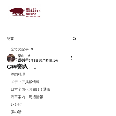
記事
全ての記事
栗山 裕二
全ての記事
2023年5月3日
読了時間: 1分
GW突入。。
最新情報
豚肉料理
メディア掲載情報
日本全国へお届け！通販
浅草案内・周辺情報
レシピ
豚の話