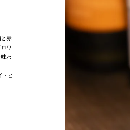
脂と赤
グロワ
を味わ
イ・ピ