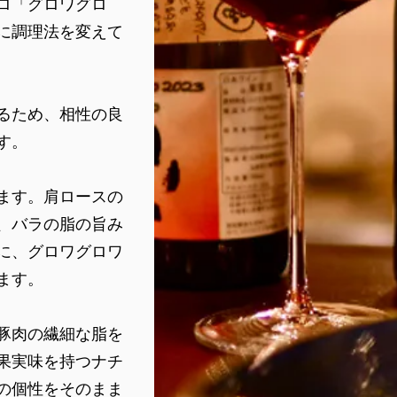
ロ「グロワグロ
に調理法を変えて
るため、相性の良
す。
ます。肩ロースの
、バラの脂の旨み
に、グロワグロワ
ます。
豚肉の繊細な脂を
果実味を持つナチ
の個性をそのまま