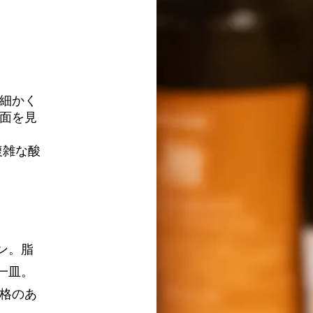
細かく
面を見
複雑な酸
ン。脂
一皿。
骨格のあ