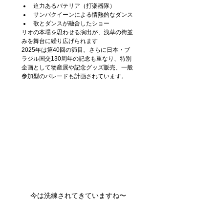
迫力あるバテリア（打楽器隊）
サンバクイーンによる情熱的なダンス
歌とダンスが融合したショー
リオの本場を思わせる演出が、浅草の街並
みを舞台に繰り広げられます
2025年は第40回の節目。さらに日本・ブ
ラジル国交130周年の記念も重なり、特別
企画として物産展や記念グッズ販売、一般
参加型のパレードも計画されています。
今は洗練されてきていますね〜