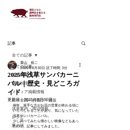
記事
全ての記事
栗山 裕二
全ての記事
2025年8月30日
読了時間: 3分
2025年浅草サンバカーニ
最新情報
バル｜歴史・見どころガ
豚肉料理
イド
メディア掲載情報
更新日：
2025年8月30日
日本全国へお届け！通販
例年、派手な方がお店の営業が終わる頃に
浅草案内・周辺情報
いらっしゃることがあり、気になっていた
浅草サンバカーニバル。
レシピ
少し調べてみたら懐かしい映像などもあっ
豚の話
たので、記事にしてみました。