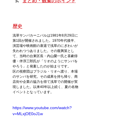
まとめ・観覧のポイント
歴史
浅草サンバカーニバルは1981年8月29日に
第1回が開催されました。1970年代後半、
演芸場や映画館の衰退で浅草のにぎわいが
失われつつありました。その復興策とし
て、当時の台東区長・内山榮一氏と喜劇俳
優・伴淳三郎氏が「リオのようにサンバを
やろう」と発案したのが始まりです。
区の視察団はブラジル・リオへ渡り、本場
のサンバを研究。その成果を持ち帰り、商
店街や企業の協力を得て浅草での開催が実
現しました。以来40年以上続く、夏の名物
イベントとなっています。
https://www.youtube.com/watch?
v=MLxjOE0oJ1w