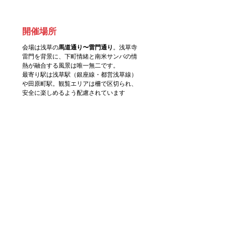
開催場所
会場は浅草の
馬道通り〜雷門通り
。浅草寺
雷門を背景に、下町情緒と南米サンバの情
熱が融合する風景は唯一無二です。
最寄り駅は浅草駅（銀座線・都営浅草線）
や田原町駅。観覧エリアは柵で区切られ、
安全に楽しめるよう配慮されています