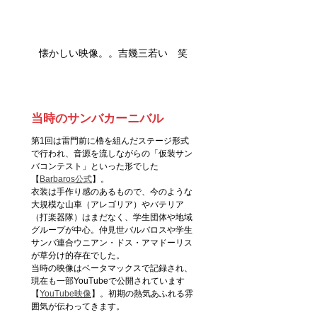
懐かしい映像。。吉幾三若い　笑
当時のサンバカーニバル
第1回は雷門前に櫓を組んだステージ形式
で行われ、音源を流しながらの「仮装サン
バコンテスト」といった形でした
【
Barbaros公式
】。
衣装は手作り感のあるもので、今のような
大規模な山車（アレゴリア）やバテリア
（打楽器隊）はまだなく、学生団体や地域
グループが中心。仲見世バルバロスや学生
サンバ連合ウニアン・ドス・アマドーリス
が草分け的存在でした。
当時の映像はベータマックスで記録され、
現在も一部YouTubeで公開されています
【
YouTube映像
】。初期の熱気あふれる雰
囲気が伝わってきます。