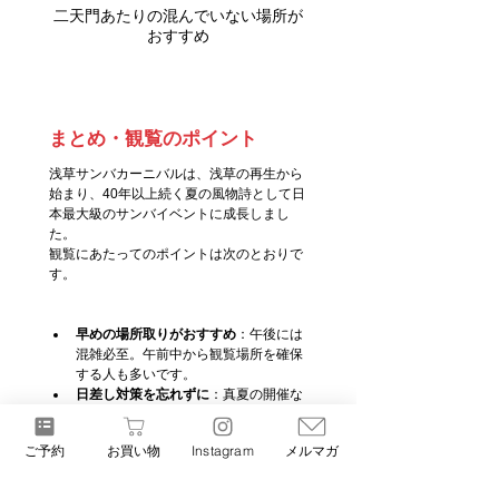
二天門あたりの混んでいない場所が
おすすめ
まとめ・観覧のポイント
浅草サンバカーニバルは、浅草の再生から
始まり、40年以上続く夏の風物詩として日
本最大級のサンバイベントに成長しまし
た。
観覧にあたってのポイントは次のとおりで
す。
早めの場所取りがおすすめ
：午後には
混雑必至。午前中から観覧場所を確保
する人も多いです。
日差し対策を忘れずに
：真夏の開催な
ので帽子・水分補給は必須。近年の猛
暑は特に危険です
ご予約
お買い物
Instagram
メルマガ
おすすめスポット
雷門前：浅草らしい背景で記念撮
影に最適