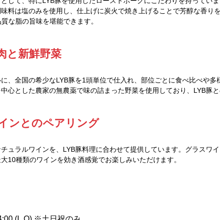
として、特にLYB豚を使用したローストポークにこだわりを持ってい
味料は塩のみを使用し、仕上げに炭火で焼き上げることで芳醇な香りを
品質な脂の旨味を堪能できます。
豚肉と新鮮野菜
に、全国の希少なLYB豚を1頭単位で仕入れ、部位ごとに食べ比べや多
中心とした農家の無農薬で味の詰まった野菜を使用しており、LYB豚
ワインとのペアリング
チュラルワインを、LYB豚料理に合わせて提供しています。グラスワ
大10種類のワインを効き酒感覚でお楽しみいただけます。
:00 (L.O) ※土日祝のみ