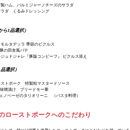
家製ハム、パルミジャーノチーズのサラダ
サラダ　くるみドレッシング　
から1品選択）
モルタデッラ 季節のピクルス
B豚の田舎風パテ
ジュドジャレ『豚版コンビーフ』 ピクルス添え
1品選択）
ーストポーク　特製粒マスタードソース
京味噌漬け　ブリードモー乗
のジェノベーゼのタリオリーニ　（パスタ料理）
ロワのローストポークへのこだわり