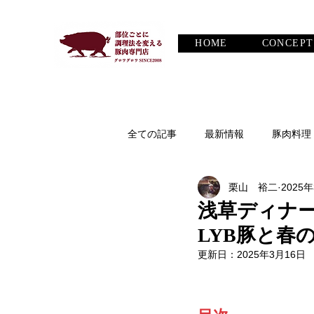
HOME
CONCEPT
全ての記事
最新情報
豚肉料理
栗山 裕二
2025
豚の話
ワインについて
浅草ディナ
LYB豚と春
更新日：
2025年3月16日