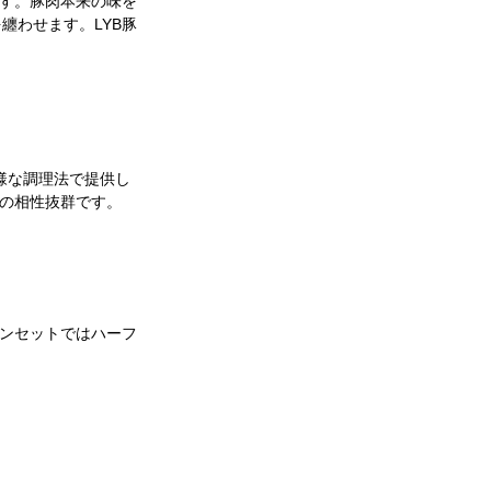
ます。豚肉本来の味を
纏わせます。LYB豚
様な調理法で提供し
との相性抜群です。
インセットではハーフ