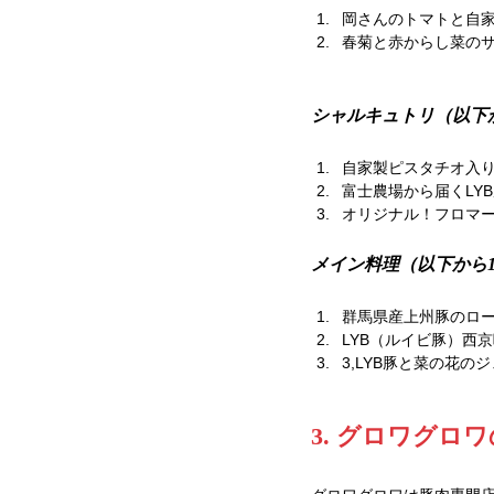
岡さんのトマトと自
春菊と赤からし菜の
シャルキュトリ（以下
自家製ピスタチオ入り
富士農場から届くLY
オリジナル！フロマー
メイン料理（以下から
群馬県産上州豚のロ
LYB（ルイビ豚）西
3,LYB豚と菜の花
3. グロワグ