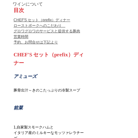
ワインについて
目次
CHEF'S セット（prefix）ディナー
ローストポークへのこだわり　
グロワグロワのサービスと提供する豚肉
営業時間
予約、お問合せは下記より
CHEF'S セット（prefix）ディ
ナー
アミューズ
豚骨出汁～きのこたっぷりの冷製スープ　
前菜
1,自家製スモークハムと
イタリア産のミルキーなモッツァレラチー