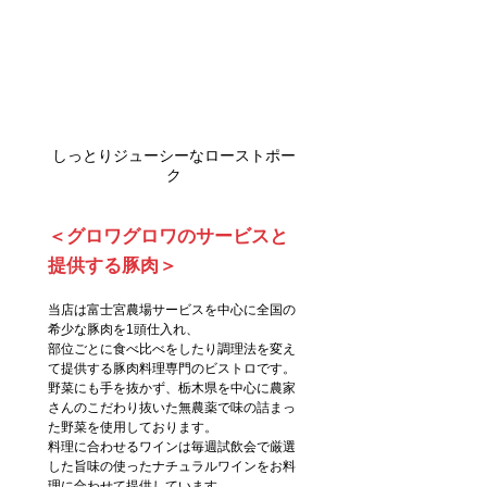
しっとりジューシーなローストポー
ク
＜グロワグロワのサービスと
提供する豚肉＞
当店は富士宮農場サービスを中心に全国の
希少な豚肉を1頭仕入れ、
部位ごとに食べ比べをしたり調理法を変え
て提供する豚肉料理専門のビストロです。
野菜にも手を抜かず、栃木県を中心に農家
さんのこだわり抜いた無農薬で味の詰まっ
た野菜を使用しております。
料理に合わせるワインは毎週試飲会で厳選
した旨味の使ったナチュラルワインをお料
理に合わせて提供しています。