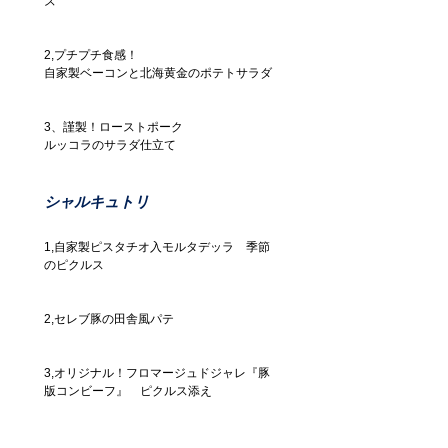
ズ
2,プチプチ食感！
自家製ベーコンと北海黄金のポテトサラダ
3、謹製！ローストポーク
ルッコラのサラダ仕立て
シャルキュトリ
1,自家製ピスタチオ入モルタデッラ　季節
のピクルス
2,セレブ豚の田舎風パテ
3,オリジナル！フロマージュドジャレ『豚
版コンビーフ』　ピクルス添え