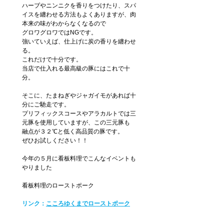
ハーブやニンニクを香りをつけたり、スパ
イスを纏わせる方法もよくありますが、肉
本来の味がわからなくなるので
グロワグロワではNGです。
強いていえば、仕上げに炭の香りを纏わせ
る。
これだけで十分です。
当店で仕入れる最高級の豚にはこれで十
分。
そこに、たまねぎやジャガイモがあれば十
分にご馳走です。
プリフィックスコースやアラカルトでは三
元豚を使用していますが、この三元豚も
融点が３２℃と低く高品質の豚です。
ぜひお試しください！！
今年の５月に看板料理でこんなイベントも
やりました
看板料理のローストポーク
リンク：
こころゆくまでローストポーク