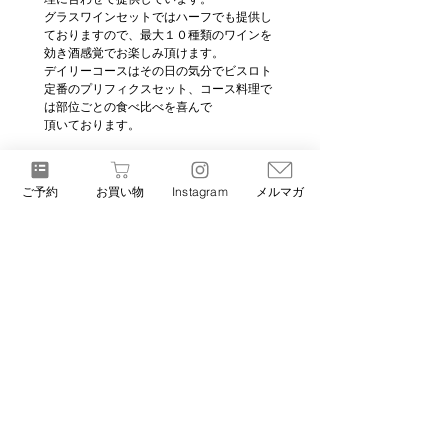
グラスワインセットではハーフでも提供し
ておりますので、最大１０種類のワインを
効き酒感覚でお楽しみ頂けます。
デイリーコースはその日の気分でビスロト
定番のプリフィクスセット、コース料理で
は部位ごとの食べ比べを喜んで
頂いております。
営業時間
ご予約
お買い物
Instagram
メルマガ
テイクアウト　14:00～21:30 
※試飲会、打ち合わせにより遅れることが
ございます
ランチ：12:00～14:00 (L.O)　※土日
祝のみ
ブランチ：14:00～18:00
ディナー：18:00～21:30 (L.O)
バータイム：22:30～0:00
※金曜日、土曜日、祝前日
定休日　火水