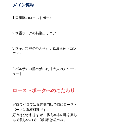
メイン料理
1,国産豚のローストポーク　　　
2,朝霧ポークの特製ラザニア
3,国産バラ豚のやわらかい低温煮込（コン
フィ）
4,バルサミコ酢の効いた【大人のチャーシ
ュー】
ローストポークへのこだわり
グロワグロワは豚肉専門店で特にロースト
ポークは看板料理です。
好みは分かれますが、豚肉本来の味を楽し
んで欲しいので、調味料は塩のみ。