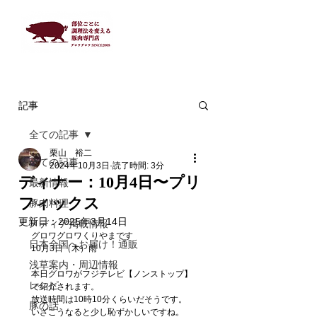
記事
全ての記事
栗山 裕二
全ての記事
2024年10月3日
読了時間: 3分
ディナー：10月4日〜プリ
最新情報
フィックス
豚肉料理
更新日：
2025年3月14日
メディア掲載情報
グロワグロワくりやまです
日本全国へお届け！通販
10月3日（木）雨　
浅草案内・周辺情報
本日グロワがフジテレビ【ノンストップ】
レシピ
で紹介されます。
放送時間は10時10分くらいだそうです。
豚の話
いざこうなると少し恥ずかしいですね。