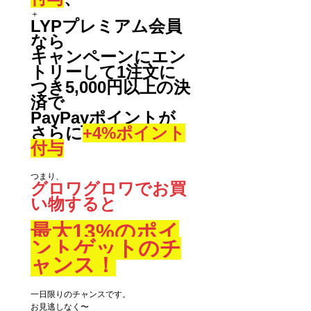
＋
LYPプレミアム会員
なら
キャンペーンにエン
トリーして1注文に
つき5,000円以上の決
済で
PayPayポイントが
さらに
+4%ポイント
付与
つまり、
グロワグロワでお買
い物すると
最大13%のポイ
ントゲットのチ
ャンス！
一日限りのチャンスです。
お見逃しなく〜