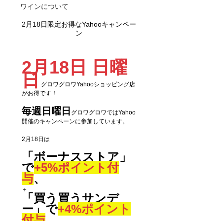
ワインについて
2月18日限定お得なYahooキャンペー
ン
2月18日 日曜
日
 グロワグロワYahooショッピング店
がお得です！
毎週日曜日
グロワグロワではYahoo
開催のキャンペーンに参加しています。
2月18日は
「ボーナスストア」
で
+5%ポイント付
与
、
＋
「買う買うサンデ
ー」で
+4%ポイント
付与
、