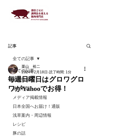
記事
全ての記事
栗山 裕二
全ての記事
2024年2月18日
読了時間: 1分
毎週日曜日はグロワグロ
最新情報
ワがYahooでお得！
豚肉料理
メディア掲載情報
日本全国へお届け！通販
浅草案内・周辺情報
レシピ
豚の話