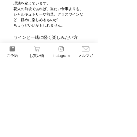
理法を変えています。
花火の前後であれば、重たい食事よりも、
シャルキュトリーや前菜、グラスワインな
ど、軽めに楽しめるものが
ちょうどいいかもしれません。
ワインと一緒に軽く楽しみたい方
は、
ナチュラルワインメニュー
もご
覧ください。
ご予約
お買い物
Instagram
メルマガ
豚肉料理とナチュラルワインをどのように
合わせているかは、
豚肉料理とナチュラルワイ
ンの考え方ページ
でも紹介してい
ます。
しっかりディナーを楽しみたい方には、豚
肉の部位ごとの違いを味わえるコースもご
用意しています。
はじめての方には、看板の金の豚コースが
おすすめです。季節に合わせた夏のコース
も、準備が整い次第ご案内予定です。