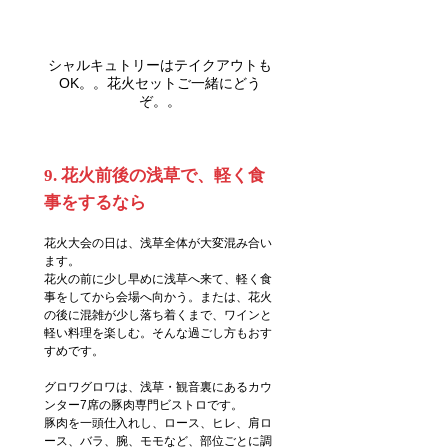
シャルキュトリーはテイクアウトも
OK。。花火セットご一緒にどう
ぞ。。
9. 花火前後の浅草で、軽く食
事をするなら
花火大会の日は、浅草全体が大変混み合い
ます。
花火の前に少し早めに浅草へ来て、軽く食
事をしてから会場へ向かう。または、花火
の後に混雑が少し落ち着くまで、ワインと
軽い料理を楽しむ。そんな過ごし方もおす
すめです。
グロワグロワは、浅草・観音裏にあるカウ
ンター7席の豚肉専門ビストロです。
豚肉を一頭仕入れし、ロース、ヒレ、肩ロ
ース、バラ、腕、モモなど、部位ごとに調