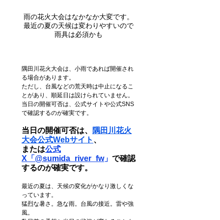
雨の花火大会はなかなか大変です。
最近の夏の天候は変わりやすいので
雨具は必須かも
隅田川花火大会は、小雨であれば開催され
る場合があります。
ただし、台風などの荒天時は中止になるこ
とがあり、順延日は設けられていません。
当日の開催可否は、公式サイトや公式SNS
で確認するのが確実です。
当日の開催可否は、
隅田川花火
大会公式Webサイト
、
または
公式
X「@sumida_river_fw
」
で
確認
するのが確実です。
最近の夏は、天候の変化がかなり激しくな
っています。
猛烈な暑さ。急な雨。台風の接近。雷や強
風。