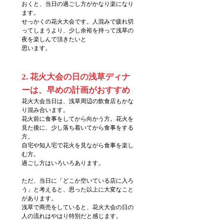
おくと、当日の過ごし方がかなり楽になり
ます。
せっかくの花火大会です。人混みで疲れ切
ってしまうより、少し余裕を持って浅草の
夜を楽しんで頂きたいと
思います。
2. 花火大会の日の浅草ディナ
ーは、早めの計画がおすすめ
花火大会当日は、浅草周辺の飲食店もかな
り混み合います。
花火前に食事をしてから向かう方。花火を
見た後に、少し落ち着いてから食事をする
方。
自宅や知人宅で花火を見ながら食事を楽し
む方。
過ごし方はいろいろあります。
ただ、当日に「どこか空いている店に入ろ
う」と考えると、思った以上に大変なこと
があります。
浅草で商売をしていると、花火大会の日の
人の流れはやはり特別だと感じます。