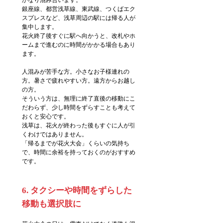
かなり混み合います。
銀座線、都営浅草線、東武線、つくばエク
スプレスなど、浅草周辺の駅には帰る人が
集中します。
花火終了後すぐに駅へ向かうと、改札やホ
ームまで進むのに時間がかかる場合もあり
ます。
人混みが苦手な方。小さなお子様連れの
方。暑さで疲れやすい方。遠方からお越し
の方。
そういう方は、無理に終了直後の移動にこ
だわらず、少し時間をずらすことも考えて
おくと安心です。
浅草は、花火が終わった後もすぐに人が引
くわけではありません。
「帰るまでが花火大会」くらいの気持ち
で、時間に余裕を持っておくのがおすすめ
です。
6. タクシーや時間をずらした
移動も選択肢に