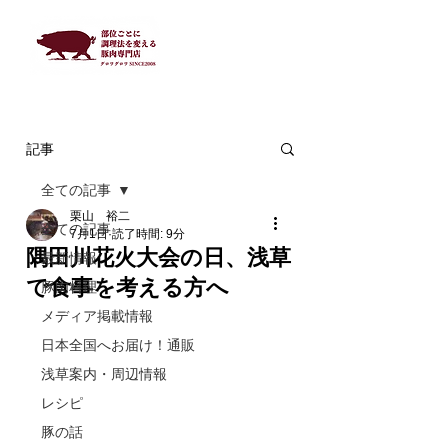
記事
全ての記事
栗山 裕二
全ての記事
7月1日
読了時間: 9分
隅田川花火大会の日、浅草
最新情報
で食事を考える方へ
豚肉料理
メディア掲載情報
日本全国へお届け！通販
浅草案内・周辺情報
レシピ
豚の話