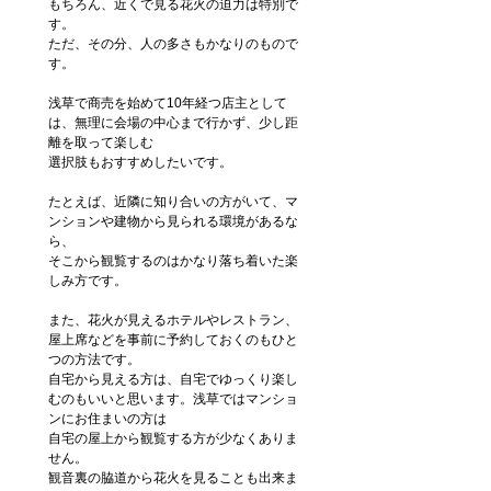
もちろん、近くで見る花火の迫力は特別で
す。
ただ、その分、人の多さもかなりのもので
す。
浅草で商売を始めて10年経つ店主として
は、無理に会場の中心まで行かず、少し距
離を取って楽しむ
選択肢もおすすめしたいです。
たとえば、近隣に知り合いの方がいて、マ
ンションや建物から見られる環境があるな
ら、
そこから観覧するのはかなり落ち着いた楽
しみ方です。
また、花火が見えるホテルやレストラン、
屋上席などを事前に予約しておくのもひと
つの方法です。
自宅から見える方は、自宅でゆっくり楽し
むのもいいと思います。浅草ではマンショ
ンにお住まいの方は
自宅の屋上から観覧する方が少なくありま
せん。
観音裏の脇道から花火を見ることも出来ま