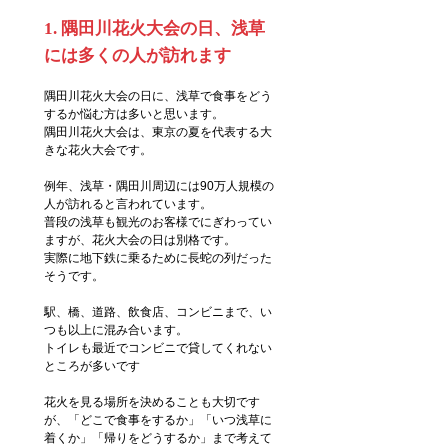
1. 隅田川花火大会の日、浅草
には多くの人が訪れます
隅田川花火大会の日に、浅草で食事をどう
するか悩む方は多いと思います。
隅田川花火大会は、東京の夏を代表する大
きな花火大会です。
例年、浅草・隅田川周辺には90万人規模の
人が訪れると言われています。
普段の浅草も観光のお客様でにぎわってい
ますが、花火大会の日は別格です。
実際に地下鉄に乗るために長蛇の列だった
そうです。
駅、橋、道路、飲食店、コンビニまで、い
つも以上に混み合います。
トイレも最近でコンビニで貸してくれない
ところが多いです
花火を見る場所を決めることも大切です
が、「どこで食事をするか」「いつ浅草に
着くか」「帰りをどうするか」まで考えて